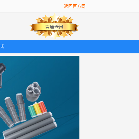
返回百方网
式