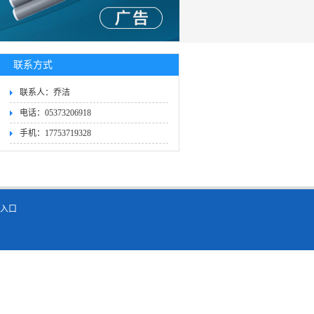
联系方式
联系人：乔洁
电话：05373206918
手机：17753719328
入口