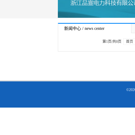
新闻中心 / news center
第
1
页/共
0
页
首页
©2