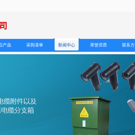
司
应产品
采购清单
新闻中心
荣誉资质
联系方